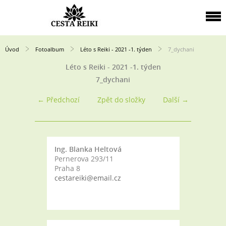
Úvod
Fotoalbum
Léto s Reiki - 2021 -1. týden
7_dychani
Léto s Reiki - 2021 -1. týden
7_dychani
← Předchozí
Zpět do složky
Další →
Ing. Blanka Heltová
Pernerova 293/11
Praha 8
cestareiki@email.cz