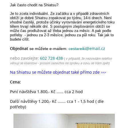
Jak často chodit na Shiatsu?
Je to zcela individuální. Ze začátku a v případě zdravotních
obtíží je dobré Shiatsu zopakovat po týdnu, 14-ti dnech. Není
vhodné častěji, protože účinky vyrovnávání energetického toku
tělem trvají několik dní. S postupným zlepšováním obtíží se
může čas prodlužovat až třeba jednou za měsíc. A pak podle
potřeby - jednou za 2-3 měsíce, jednou za půl roku. Tak jak to
budete cítit.
Objednat
@email.cz
se můžete e-mailem:
cestareiki
nebo zavolejte:
602 728 438
(
v případě, že nezvedám telefon
věnuji se klientovi - prosím zanechte mi zprávu a ozvu se Vám zpět)
Na Shiatsu se můžete objednat také přímo zde
>>>
Cena:
Pvní návštěva 1.800,- Kč ...... cca 2 hod
Další návštěvy 1.200,- Kč ....... cca 1 - 1,5 hod ( dle
potřeby)