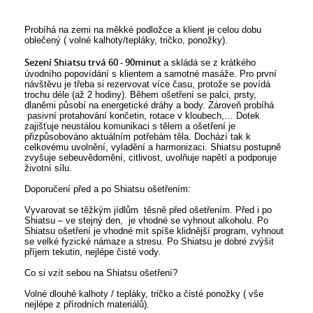
Probíhá na zemi na měkké podložce a klient je celou dobu
oblečený ( volné kalhoty/tepláky, tričko, ponožky).
Sezení Shiatsu trvá 60 - 90minut
a skládá se z krátkého
úvodního popovídání s klientem a samotné masáže. Pro první
návštěvu je třeba si rezervovat více času, protože se povídá
trochu déle (až 2 hodiny). Během ošetření se palci, prsty,
dlaněmi působí na energetické dráhy a body. Zároveň probíhá
pasivní protahování končetin, rotace v kloubech,… Dotek
zajišťuje neustálou komunikaci s tělem a ošetření je
přizpůsobováno aktuálním potřebám těla. Dochází tak k
celkovému uvolnění, vyladění a harmonizaci. Shiatsu postupně
zvyšuje sebeuvědomění, citlivost, uvolňuje napětí a podporuje
životní sílu.
Doporučení před a po Shiatsu ošetřením:
Vyvarovat se těžkým jídlům těsně před ošetřením. Před i po
Shiatsu – ve stejný den, je vhodné se vyhnout alkoholu. Po
Shiatsu ošetření je vhodné mít spíše klidnější program, vyhnout
se velké fyzické námaze a stresu. Po Shiatsu je dobré zvýšit
příjem tekutin, nejlépe čisté vody.
Co si vzít sebou na Shiatsu ošetření?
Volné dlouhé kalhoty / tepláky, tričko a čisté ponožky ( vše
nejlépe z přírodních materiálů).