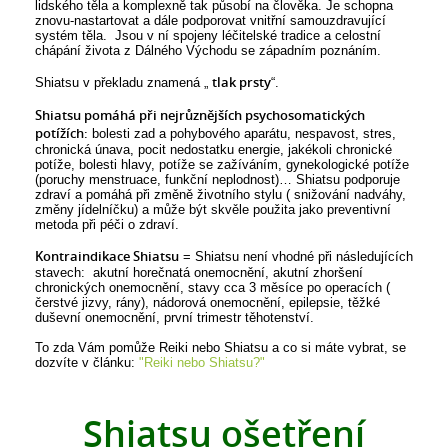
lidského těla a komplexně tak působí na člověka. Je schopna
znovu-nastartovat a dále podporovat vnitřní samouzdravující
systém těla. Jsou v ní spojeny léčitelské tradice a celostní
chápání života z Dálného Východu se západním poznáním.
tlak prsty
Shiatsu v překladu znamená „
“.
Shiatsu pomáhá při nejrůznějších psychosomatických
potížích:
bolesti zad a pohybového aparátu, nespavost, stres,
chronická únava, pocit nedostatku energie, jakékoli chronické
potíže, bolesti hlavy, potíže se zažíváním, gynekologické potíže
(poruchy menstruace, funkční neplodnost)… Shiatsu podporuje
zdraví a pomáhá při změně životního stylu ( snižování nadváhy,
změny jídelníčku) a může být skvěle použita jako preventivní
metoda při péči o zdraví.
Kontraindikace Shiatsu
= Shiatsu není vhodné při následujících
stavech: akutní horečnatá onemocnění, akutní zhoršení
chronických onemocnění, stavy cca 3 měsíce po operacích (
čerstvé jizvy, rány), nádorová onemocnění, epilepsie, těžké
duševní onemocnění, první trimestr těhotenství.
To zda Vám pomůže Reiki nebo Shiatsu a co si máte vybrat, se
dozvíte v článku:
"Reiki nebo Shiatsu?"
Shiatsu ošetření