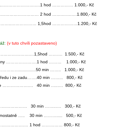
……………………….….1 hod …………… 1.000,- Kč
ní ………………………… 2 hod …….…….….1.800,- Kč
ní ………..……………… 1,5hod ………………1.200,- Kč
sáž:
(v tuto chvíli pozastaveno)
…………………….…1,5hod ………. 1.500,- Kč
nčetiny ………………….1 hod ……… 1.000,- Kč
………..............50 min …….. 1.000,- Kč
 předu i ze zadu…….40 min ……... 800,- Kč
šíje ……………….… 40 min …..…. 800,- Kč
………… 30 min ……..…. 300,- Kč
samostatně ….. 30 min ………..... 500,- Kč
……….… 1 hod …………… 800,- Kč