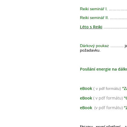
Reiki seminář I.
…………..… 
Reiki seminář II.
………..…. 
Léto s Reiki
.
...............
Dárkový poukaz
.
........
požadavku.
Posílání energie na dálk
eBook
"Z
( v pdf formátu)
eBook
( v pdf formátu)
"
eBook
(v pdf formátu)
"
Shiatsu - první ošetření
– z