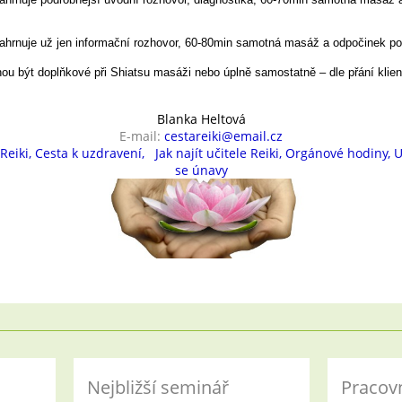
ahrnuje už jen informační rozhovor, 60-80min samotná masáž a odpočinek p
u být doplňkové při Shiatsu masáži nebo úplně samostatně – dle přání klien
Blanka Heltová
E-mail:
cestareiki@email.cz
Reiki
,
Cesta k uzdravení,
Jak najít učitele Reiki
,
Orgánové hodiny
,
U
se únavy
Nejbližší seminář
Pracov