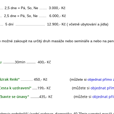
2,5 dne = Pá, So, Ne ….... 3.000,- Kč
2,5 dne = Pá, So, Ne ….... 6.000,- Kč
........ 5 dní ............................. 12.900,- Kč ( včetně ubytování a jídla)
... je možné zakoupit na určitý druh masáže nebo semináře a nebo na pen
u
.
...........30min ......... 400,- Kč
ázrak Reiki"
............ 450,- Kč
(můžete si
objednat přímo
Cesta k uzdravení"
.....199,- Kč
(můžete si
objednat pří
Zbavte se únavy"
.
........435,- Kč
(můžete si
objednat př
ahrnuje podrobnější úvodní rozhovor, diagnostika, 60-70min samotná masáž 