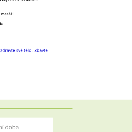
o masáži.
ta.
zdravte své tělo
,
Zbavte
ní doba