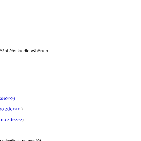
ěžní částku dle výběru a
 zde>>>
)
mo zde>>>
)
ímo zde>>>
)
a odpočinek po masáži.