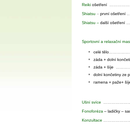
Reiki
ošetření …………
Shiatsu
–
první ošetře
Shiatsu
–
další ošetře
Sportovní a relaxační ma
celé tělo…………
záda + dolní ko
záda + šíje ……………
dolní končetiny ze
ramena + paže+ 
Ušní svíce
………………………
Fonoforéza
– ladičky – 
Konzultace
………………………