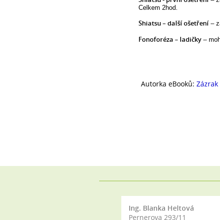
Celkem 2hod.
Shiatsu – další ošetření
– z
Fonoforéza – ladičky
– moho
Autorka eBooků:
Zázrak 
Ing. Blanka Heltová
Pernerova 293/11