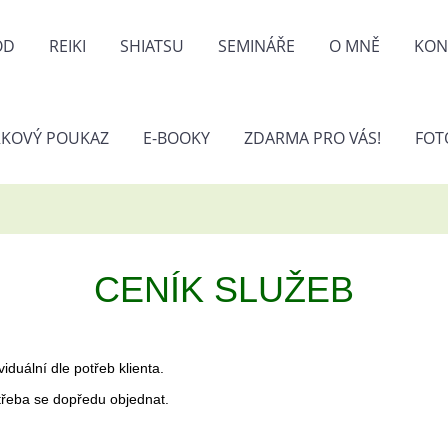
OD
REIKI
SHIATSU
SEMINÁŘE
O MNĚ
KON
KOVÝ POUKAZ
E-BOOKY
ZDARMA PRO VÁS!
FOT
CENÍK SLUŽEB
duální dle potřeb klienta.
řeba se dopředu objednat.