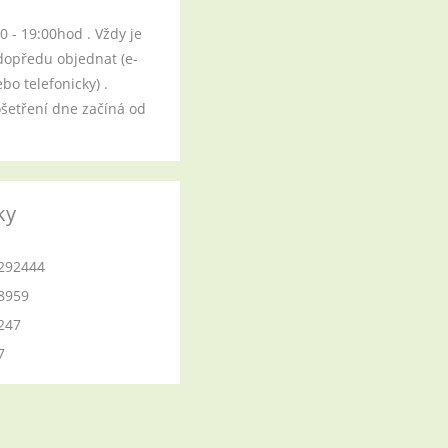
00 - 19:00hod . Vždy je
dopředu objednat (e-
o telefonicky) .
ošetření dne začíná od
ky
292444
8959
247
7