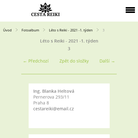
Úvod
Fotoalbum
Léto s Reiki - 2021 -1. týden
3
Léto s Reiki - 2021 -1. týden
3
← Předchozí
Zpět do složky
Další →
Ing. Blanka Heltová
Pernerova 293/11
Praha 8
cestareiki@email.cz