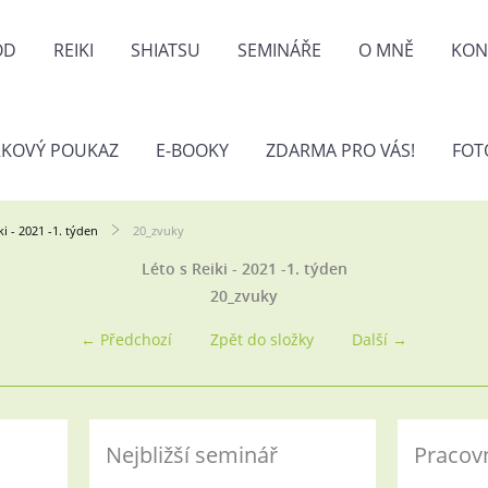
OD
REIKI
SHIATSU
SEMINÁŘE
O MNĚ
KON
KOVÝ POUKAZ
E-BOOKY
ZDARMA PRO VÁS!
FOT
ki - 2021 -1. týden
20_zvuky
Léto s Reiki - 2021 -1. týden
20_zvuky
← Předchozí
Zpět do složky
Další →
Nejbližší seminář
Pracov