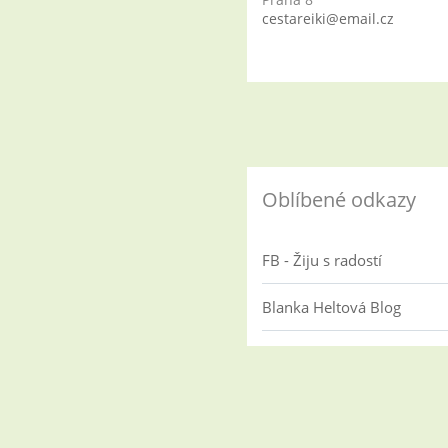
cestareiki@email.cz
Oblíbené odkazy
FB - Žiju s radostí
Blanka Heltová Blog