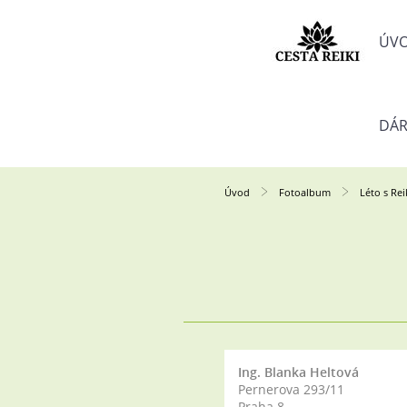
ÚV
DÁR
Úvod
Fotoalbum
Léto s Rei
Ing. Blanka Heltová
Pernerova 293/11
Praha 8