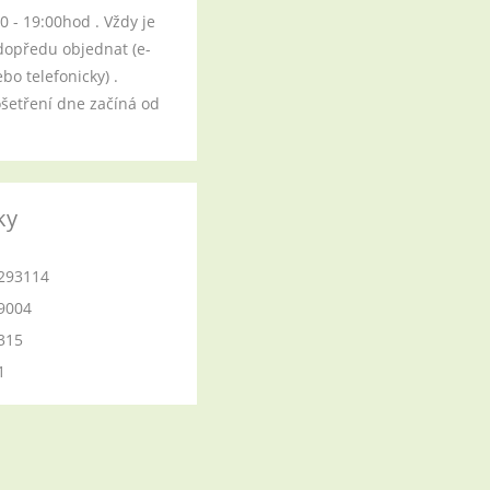
00 - 19:00hod . Vždy je
dopředu objednat (e-
o telefonicky) .
ošetření dne začíná od
ky
293114
9004
315
1