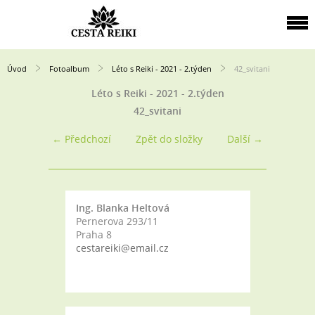
Úvod
Fotoalbum
Léto s Reiki - 2021 - 2.týden
42_svitani
Léto s Reiki - 2021 - 2.týden
42_svitani
← Předchozí
Zpět do složky
Další →
Ing. Blanka Heltová
Pernerova 293/11
Praha 8
cestareiki@email.cz