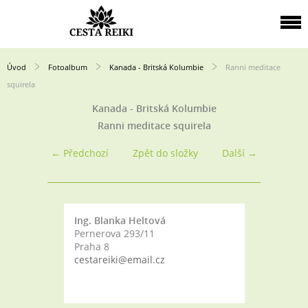
Úvod
Fotoalbum
Kanada - Britská Kolumbie
Ranni meditace
squirela
Kanada - Britská Kolumbie
Ranni meditace squirela
← Předchozí
Zpět do složky
Další →
Ing. Blanka Heltová
Pernerova 293/11
Praha 8
cestareiki@email.cz