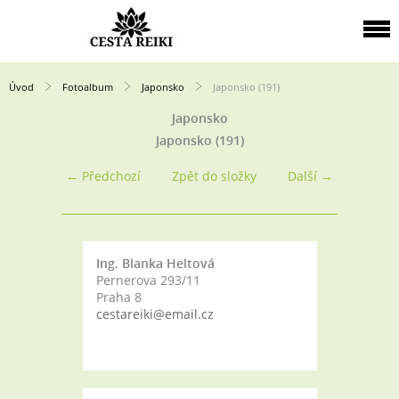
Úvod
Fotoalbum
Japonsko
Japonsko (191)
Japonsko
Japonsko (191)
← Předchozí
Zpět do složky
Další →
Ing. Blanka Heltová
Pernerova 293/11
Praha 8
cestareiki@email.cz